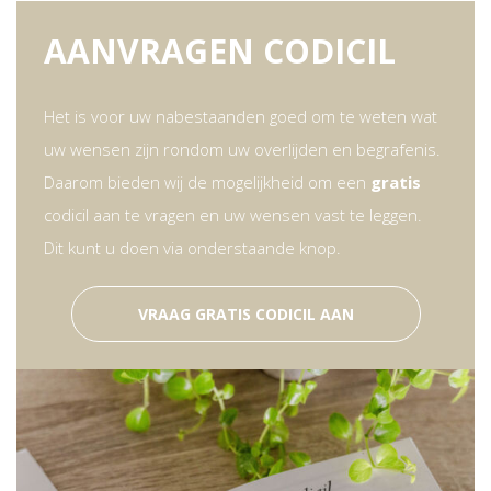
AANVRAGEN CODICIL
Het is voor uw nabestaanden goed om te weten wat
uw wensen zijn rondom uw overlijden en begrafenis.
Daarom bieden wij de mogelijkheid om een
gratis
codicil aan te vragen en uw wensen vast te leggen.
Dit kunt u doen via onderstaande knop.
VRAAG GRATIS CODICIL AAN